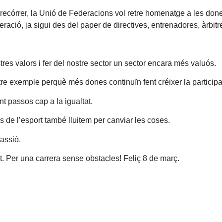
 recórrer, la Unió de Federacions vol retre homenatge a les don
ació, ja sigui des del paper de directives, entrenadores, àrbitre
tres valors i fer del nostre sector un sector encara més valuós.
tre exemple perquè més dones continuïn fent créixer la participa
t passos cap a la igualtat.
 de l’esport també lluitem per canviar les coses.
passió.
t. Per una carrera sense obstacles! Feliç 8 de març.