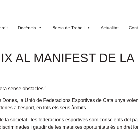
ra't
Docència
Borsa de Treball
Actualitat
Cont
IX AL MANIFEST DE LA
ra sense obstacles!”
s Dones, la Unió de Federacions Esportives de Catalunya volem f
dones a l’esport, en tots els seus àmbits.
 la societat i les federacions esportives som conscients del pap
discriminades i gaudir de les mateixes oportunitats és un dret f