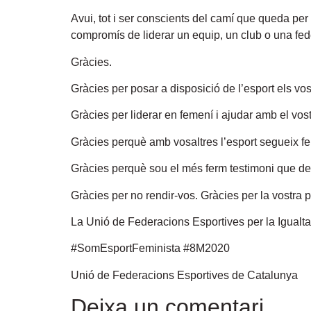
Avui, tot i ser conscients del camí que queda per
compromís de liderar un equip, un club o una feder
Gràcies.
Gràcies per posar a disposició de l’esport els vos
Gràcies per liderar en femení i ajudar amb el vos
Gràcies perquè amb vosaltres l’esport segueix fen
Gràcies perquè sou el més ferm testimoni que des
Gràcies per no rendir-vos. Gràcies per la vostra 
La Unió de Federacions Esportives per la Igualta
#SomEsportFeminista #8M2020
Unió de Federacions Esportives de Catalunya
Deixa un comentari