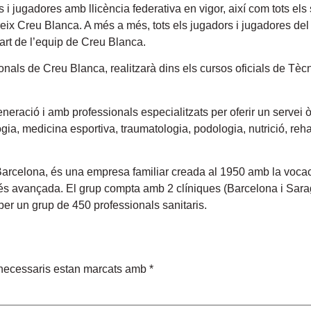
rs i jugadores amb llicència federativa en vigor, així com tots el
reix Creu Blanca. A més a més, tots els jugadors i jugadores de
rt de l’equip de Creu Blanca.
nals de Creu Blanca, realitzarà dins els cursos oficials de Tèc
ació i amb professionals especialitzats per oferir un servei ò
gia, medicina esportiva, traumatologia, podologia, nutrició, rehab
Barcelona, és una empresa familiar creada al 1950 amb la vocac
més avançada. El grup compta amb 2 clíniques (Barcelona i Sarago
er un grup de 450 professionals sanitaris.
necessaris estan marcats amb
*