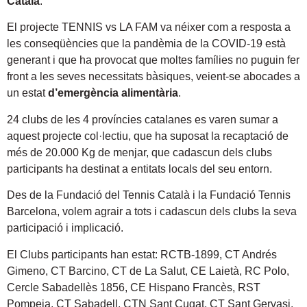
Català
.
El projecte TENNIS vs LA FAM va néixer com a resposta a
les conseqüències que la pandèmia de la COVID-19 està
generant i que ha provocat que moltes famílies no puguin fer
front a les seves necessitats bàsiques, veient-se abocades a
un estat
d’emergència alimentària
.
24 clubs de les 4 províncies catalanes es varen sumar a
aquest projecte col·lectiu, que ha suposat la recaptació de
més de 20.000 Kg de menjar, que cadascun dels clubs
participants ha destinat a entitats locals del seu entorn.
Des de la Fundació del Tennis Català i la Fundació Tennis
Barcelona, volem agrair a tots i cadascun dels clubs la seva
participació i implicació.
El Clubs participants han estat: RCTB-1899, CT Andrés
Gimeno, CT Barcino, CT de La Salut, CE Laietà, RC Polo,
Cercle Sabadellès 1856, CE Hispano Francès, RST
Pompeia, CT Sabadell, CTN Sant Cugat, CT Sant Gervasi,