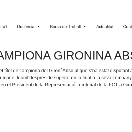
ra't
Docència
Borsa de Treball
Actualitat
Cont
AMPIONA GIRONINA A
el títol de campiona del Gironí Absolut que s’ha estat disputant
 sumar el triomf després de superar en la final a la seva compa
rofeu el President de la Representació Territorial de la FCT a Gir