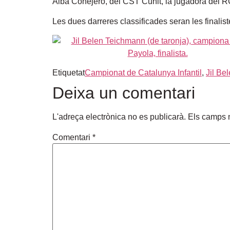
Alba Conejero, del CST Cunit, la jugadora del RC
Les dues darreres classificades seran les finalis
Etiquetat
Campionat de Catalunya Infantil
,
Jil Be
Deixa un comentari
L'adreça electrònica no es publicarà.
Els camps 
Comentari
*