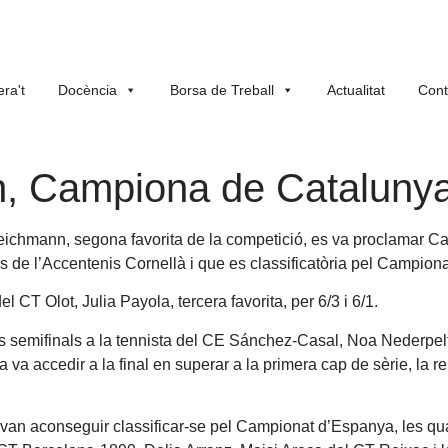
ra't
Docència
Borsa de Treball
Actualitat
Cont
n, Campiona de Catalunya 
eichmann, segona favorita de la competició, es va proclamar C
es de l’Accentenis Cornellà i que es classificatòria pel Campion
l CT Olot, Julia Payola, tercera favorita, per 6/3 i 6/1.
 les semifinals a la tennista del CE Sánchez-Casal, Noa Nederpel
a va accedir a la final en superar a la primera cap de sèrie, la
an aconseguir classificar-se pel Campionat d’Espanya, les quat