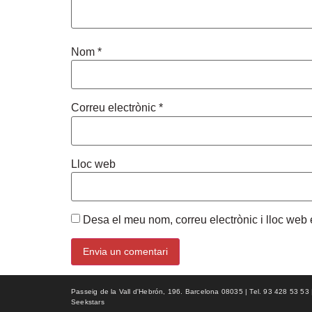
Nom
*
Correu electrònic
*
Lloc web
Desa el meu nom, correu electrònic i lloc we
Passeig de la Vall d'Hebrón, 196. Barcelona 08035 | Tel. 93 428 53 53 | f
Seekstars