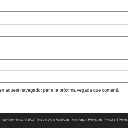
b en aquest navegador per a la pròxima vegada que comenti.
ct@fctennis.cat © 2016, Tots els Drets Reservats - Avís legal | Política de Privacitat | Políti