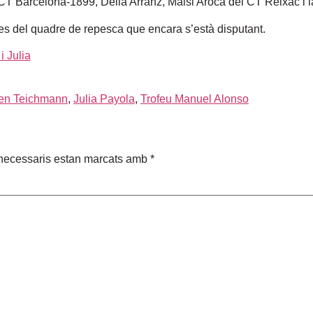
T Barcelona-1899, Delia Arranz, Maisi Aroca del CT Reixac i la
tes del quadre de repesca que encara s’està disputant.
len Teichmann
,
Julia Payola
,
Trofeu Manuel Alonso
necessaris estan marcats amb
*