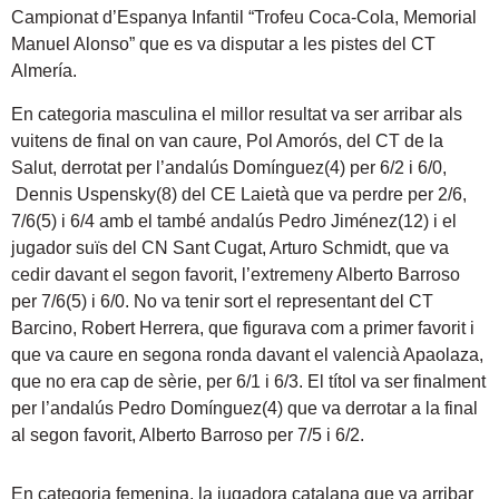
Campionat d’Espanya Infantil “Trofeu Coca-Cola, Memorial
Manuel Alonso” que es va disputar a les pistes del CT
Almería.
En categoria masculina el millor resultat va ser arribar als
vuitens de final on van caure, Pol Amorós, del CT de la
Salut, derrotat per l’andalús Domínguez(4) per 6/2 i 6/0,
Dennis Uspensky(8) del CE Laietà que va perdre per 2/6,
7/6(5) i 6/4 amb el també andalús Pedro Jiménez(12) i el
jugador suïs del CN Sant Cugat, Arturo Schmidt, que va
cedir davant el segon favorit, l’extremeny Alberto Barroso
per 7/6(5) i 6/0. No va tenir sort el representant del CT
Barcino, Robert Herrera, que figurava com a primer favorit i
que va caure en segona ronda davant el valencià Apaolaza,
que no era cap de sèrie, per 6/1 i 6/3. El títol va ser finalment
per l’andalús Pedro Domínguez(4) que va derrotar a la final
al segon favorit, Alberto Barroso per 7/5 i 6/2.
En categoria femenina, la jugadora catalana que va arribar