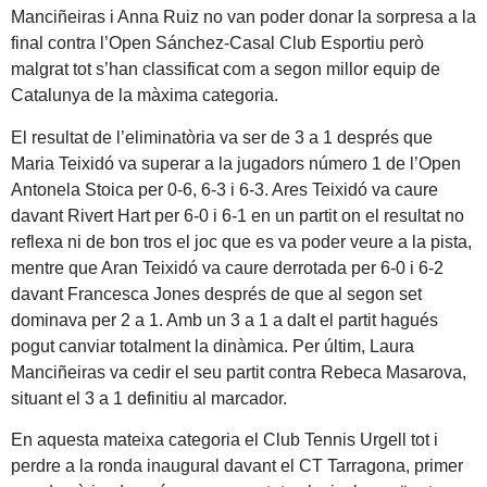
Manciñeiras i Anna Ruiz no van poder donar la sorpresa a la
final contra l’Open Sánchez-Casal Club Esportiu però
malgrat tot s’han classificat com a segon millor equip de
Catalunya de la màxima categoria.
El resultat de l’eliminatòria va ser de 3 a 1 després que
Maria Teixidó va superar a la jugadors número 1 de l’Open
Antonela Stoica per 0-6, 6-3 i 6-3. Ares Teixidó va caure
davant Rivert Hart per 6-0 i 6-1 en un partit on el resultat no
reflexa ni de bon tros el joc que es va poder veure a la pista,
mentre que Aran Teixidó va caure derrotada per 6-0 i 6-2
davant Francesca Jones després de que al segon set
dominava per 2 a 1. Amb un 3 a 1 a dalt el partit hagués
pogut canviar totalment la dinàmica. Per últim, Laura
Manciñeiras va cedir el seu partit contra Rebeca Masarova,
situant el 3 a 1 definitiu al marcador.
En aquesta mateixa categoria el Club Tennis Urgell tot i
perdre a la ronda inaugural davant el CT Tarragona, primer