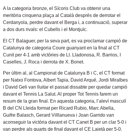
A la categoria bronze, el Sícoris Club va obtenir una
meritòria cinquena plaça al Català després de derrotar el
Cerdanyola, perdre davant el Berga i, a continuació, superar
a dos durs rivals: el Cubells i el Montjuïc.
El CT Balaguer, per la seva part, es va proclamar campió de
Catalunya de categoria Coure guanyant en la final al CT
Cunit per 4-1 amb victòries de Ll. Lladonosa, R. Barrios, I
Caselles, J. Roca i derrota de X. Bonet.
Per últim al, al Campionat de Catalunya B i C, el CT format
per Natxo Fontova, Albert Tapia, David Arqué, Jordi Miralbes
i David Geli van lluitar el passat dissabte per quedar campió
davant el Tennis La Salut. Al proper Tot Tennis farem un
resum de la gran final. En aquesta categoria, l’aleví masculí
B del CN Lleida format per Ricard Rubio, Marc Abella,
Guifre Balasch, Gerard Villlanueva i Joan Garrido van
aconseguir la victòria davant el CT Canet B per un clar 5-0 i
van perdre als quarts de final davant el CE Laietà per 5-0.