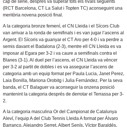
cap de sèrie, després va superar tots els rivals següents
(RCT Barcelona, CT La Salut i Topten TC) aconseguint una
meritòria novena posició final.
A la categoria bronze femení, el CN Lleida i el Sícors Club
van arrivar a la ronda de semifinals i es van jugar l’ascens al
Argent. El Sícoris va guanyar el CT Aro per 4-0 i va perdre a
semis davant el Badalona (2-3), mentre ell CN Lleida es va
imposar al Egara per 3-2 i va caure a semifinals contra el
Blanes (3-1). Al duel per l’ascens, el CN Lleida va vèncer
per 3-2 al partit de dobles i es va assegurar l’ascens de
categoria amb un equip format per Paula Lucia, Janet Perez,
Laia Bonilla, Mariona Orobitg i Julia Fernández. Per la seva
banda, el CT Balaguer va aconseguir la onzena posició
mantenint la categoria després de derrotar el Terrassa per 3-
2.
A la categoria masculina Or del Campionat de Catalunya
Aleví, l’equip A del Club Tennis Lleida A format per Álvaro
Barranco, Alejandro Serret, Albert Senís, Víctor Baraldés,