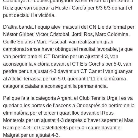
Catalunya. El dobles guanyador va ser el format per Serret i
Ruiz que van superar a Huste i García per 6/3 6/3 donant el
punt decisiu i la victòria.
D’altra banda, l’equip aleví masculí del CN Lleida format per
Néstor Giribet, Víctor Cristobal, Jordi Ros, Marc Colomina,
Guille Solans i Marc Pascual, van realitzar un gran
campionat sense haver obtingut el resultat favorable, ja que
van perdre amb el CT Barcino per un ajustat 4-3, van
aconseguir la victòria davant el CT Els Gorchs per 5-0, van
perdre per un ajustat 4-3 davant un CT Canet i van guanyar
al Atletic Terrassa per un 5-0, quedant L’11 en la màxima
categoria catalana aconseguint la permanència.
Pel que fa a la categoria Argent, el Club Tennis Urgell es va
quedar a les portes de l’ascens a Or després de perdre en la
eliminatòria per el tercer i quart lloc davant el Reus
Monterols per un ajustat 4-3 després d’haver seperat el Mas
Ram per 4-3 i el Castelldefels per 5-0 i caure davant el
Malgrat per un ajsutat 4-3.