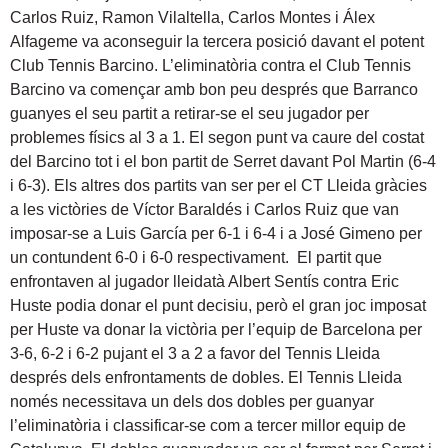
Carlos Ruiz, Ramon Vilaltella, Carlos Montes i Álex
Alfageme va aconseguir la tercera posició davant el potent
Club Tennis Barcino. L’eliminatòria contra el Club Tennis
Barcino va començar amb bon peu després que Barranco
guanyes el seu partit a retirar-se el seu jugador per
problemes físics al 3 a 1. El segon punt va caure del costat
del Barcino tot i el bon partit de Serret davant Pol Martin (6-4
i 6-3). Els altres dos partits van ser per el CT Lleida gràcies
a les victòries de Víctor Baraldés i Carlos Ruiz que van
imposar-se a Luis García per 6-1 i 6-4 i a José Gimeno per
un contundent 6-0 i 6-0 respectivament. El partit que
enfrontaven al jugador lleidatà Albert Sentís contra Eric
Huste podia donar el punt decisiu, però el gran joc imposat
per Huste va donar la victòria per l’equip de Barcelona per
3-6, 6-2 i 6-2 pujant el 3 a 2 a favor del Tennis Lleida
després dels enfrontaments de dobles. El Tennis Lleida
només necessitava un dels dos dobles per guanyar
l’eliminatòria i classificar-se com a tercer millor equip de