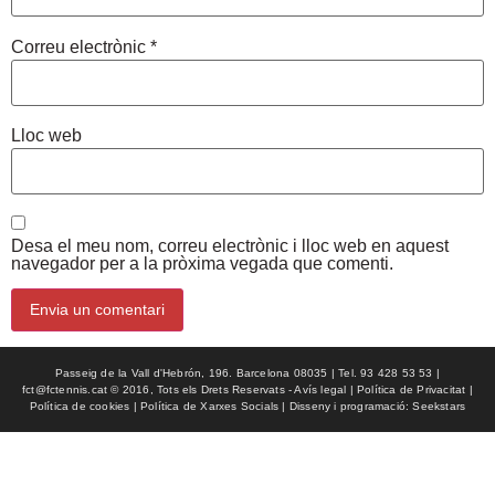
Correu electrònic
*
Lloc web
Desa el meu nom, correu electrònic i lloc web en aquest
navegador per a la pròxima vegada que comenti.
Passeig de la Vall d'Hebrón, 196. Barcelona 08035 | Tel. 93 428 53 53 |
fct@fctennis.cat © 2016, Tots els Drets Reservats - Avís legal | Política de Privacitat |
Política de cookies | Política de Xarxes Socials | Disseny i programació: Seekstars