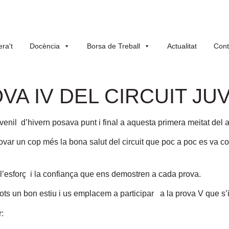
ra't
Docència
Borsa de Treball
Actualitat
Cont
OVA IV DEL CIRCUIT JU
nil d’hivern posava punt i final a aquesta primera meitat del an
ovar un cop més la bona salut del circuit que poc a poc es va co
t l’esforç i la confiança que ens demostren a cada prova.
tots un bon estiu i us emplacem a participar a la prova V que s’i
: