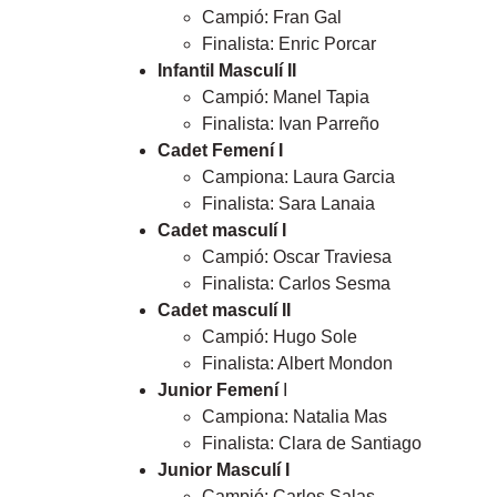
Campió: Fran Gal
Finalista: Enric Porcar
Infantil Masculí II
Campió: Manel Tapia
Finalista: Ivan Parreño
Cadet Femení I
Campiona: Laura Garcia
Finalista: Sara Lanaia
Cadet masculí I
Campió: Oscar Traviesa
Finalista: Carlos Sesma
Cadet masculí II
Campió: Hugo Sole
Finalista: Albert Mondon
Junior Femení
I
Campiona: Natalia Mas
Finalista: Clara de Santiago
Junior Masculí I
Campió: Carlos Salas