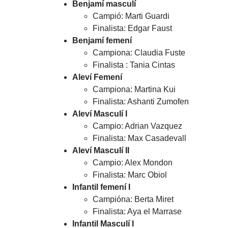
Benjamí masculí
Campió: Marti Guardi
Finalista: Edgar Faust
Benjamí femení
Campiona: Claudia Fuste
Finalista : Tania Cintas
Aleví Femení
Campiona: Martina Kui
Finalista: Ashanti Zumofen
Aleví Masculí I
Campio: Adrian Vazquez
Finalista: Max Casadevall
Aleví Masculí II
Campio: Alex Mondon
Finalista: Marc Obiol
Infantil femení I
Campióna: Berta Miret
Finalista: Aya el Marrase
Infantil Masculí I