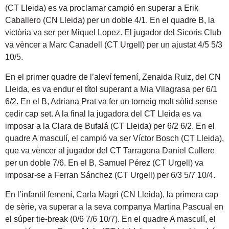
(CT Lleida) es va proclamar campió en superar a Erik
Caballero (CN Lleida) per un doble 4/1. En el quadre B, la
victòria va ser per Miquel Lopez. El jugador del Sicoris Club
va vèncer a Marc Canadell (CT Urgell) per un ajustat 4/5 5/3
10/5.
En el primer quadre de l’aleví femení, Zenaida Ruiz, del CN
Lleida, es va endur el títol superant a Mia Vilagrasa per 6/1
6/2. En el B, Adriana Prat va fer un torneig molt sòlid sense
cedir cap set. A la final la jugadora del CT Lleida es va
imposar a la Clara de Bufalá (CT Lleida) per 6/2 6/2. En el
quadre A masculí, el campió va ser Víctor Bosch (CT Lleida),
que va vèncer al jugador del CT Tarragona Daniel Cullere
per un doble 7/6. En el B, Samuel Pérez (CT Urgell) va
imposar-se a Ferran Sánchez (CT Urgell) per 6/3 5/7 10/4.
En l’infantil femení, Carla Magri (CN Lleida), la primera cap
de sèrie, va superar a la seva companya Martina Pascual en
el súper tie-break (0/6 7/6 10/7). En el quadre A masculí, el