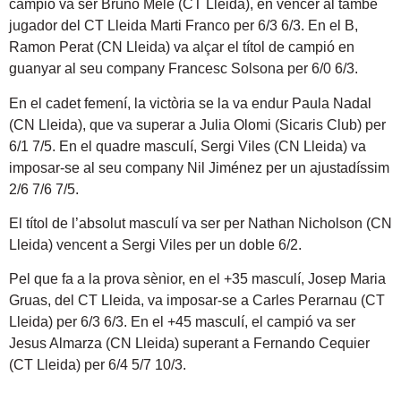
campió va ser Bruno Mele (CT Lleida), en vèncer al també
jugador del CT Lleida Marti Franco per 6/3 6/3. En el B,
Ramon Perat (CN Lleida) va alçar el títol de campió en
guanyar al seu company Francesc Solsona per 6/0 6/3.
En el cadet femení, la victòria se la va endur Paula Nadal
(CN Lleida), que va superar a Julia Olomi (Sicaris Club) per
6/1 7/5. En el quadre masculí, Sergi Viles (CN Lleida) va
imposar-se al seu company Nil Jiménez per un ajustadíssim
2/6 7/6 7/5.
El títol de l’absolut masculí va ser per Nathan Nicholson (CN
Lleida) vencent a Sergi Viles per un doble 6/2.
Pel que fa a la prova sènior, en el +35 masculí, Josep Maria
Gruas, del CT Lleida, va imposar-se a Carles Perarnau (CT
Lleida) per 6/3 6/3. En el +45 masculí, el campió va ser
Jesus Almarza (CN Lleida) superant a Fernando Cequier
(CT Lleida) per 6/4 5/7 10/3.