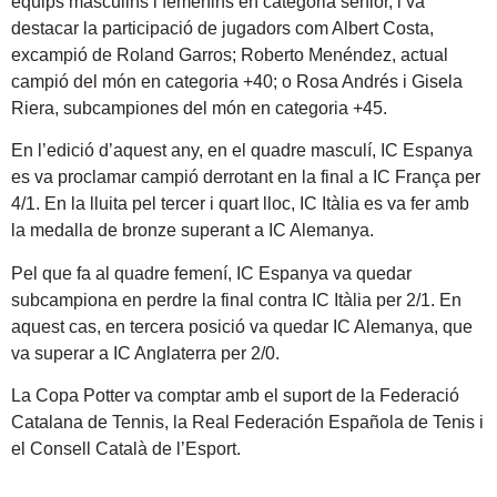
equips masculins i femenins en categoria sènior, i va
destacar la participació de jugadors com Albert Costa,
excampió de Roland Garros; Roberto Menéndez, actual
campió del món en categoria +40; o Rosa Andrés i Gisela
Riera, subcampiones del món en categoria +45.
En l’edició d’aquest any, en el quadre masculí, IC Espanya
es va proclamar campió derrotant en la final a IC França per
4/1. En la lluita pel tercer i quart lloc, IC Itàlia es va fer amb
la medalla de bronze superant a IC Alemanya.
Pel que fa al quadre femení, IC Espanya va quedar
subcampiona en perdre la final contra IC Itàlia per 2/1. En
aquest cas, en tercera posició va quedar IC Alemanya, que
va superar a IC Anglaterra per 2/0.
La Copa Potter va comptar amb el suport de la Federació
Catalana de Tennis, la Real Federación Española de Tenis i
el Consell Català de l’Esport.