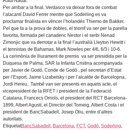
Rafa Nadal.
Per arribar a la final, Verdasco va deixar fora de combat
l’alacantí David Ferrer mentre que Soderling es va
proclamar finalista en vèncer l’holandés Thiemo de Bakker.
Pel que fa a la prova de dobles, el triomf va ser per la parella
favorita, formada pel canadenc Nestor i el serbi Nenad
Zimonjic que va derrotar a la final l’australià Lleyton Hewitt i
el tennistas de Bahamas, Mark Nowles per 4/6, 6/3 i 10-6.
La cerimònia de lliurament de premis va ser presidida per la
Duquesa de Palma, SAR la Infanta Cristina acompanyada
per Javier de Godó, Conde de Godó , pel secretari d’Estat
per l’Esport, Jaime Lizabetsky i per l’alcalde de Barcelopna,
Jordi Hereu.. També van ser presents en aquets acte, el
vicepresident de la RFET i president de la Federació
Catalana, Francecs Orriols, el president del RCT Barcelona-
1899, Albert Agustí, el Director del Torneig, Albert Costa i el
president de BancSabadell, Josep Oliu, entre d’altres
autoritats.
Etiquetat
BancSabadell
,
Barcelona
,
FCT
,
Godó
,
Soderling
,