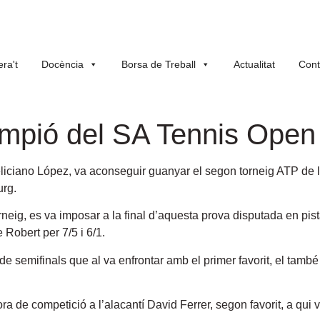
ra't
Docència
Borsa de Treball
Actualitat
Cont
ampió del SA Tennis Ope
liciano López, va aconseguir guanyar el segon torneig ATP de 
urg.
torneig, es va imposar a la final d’aquesta prova disputada en p
 Robert per 7/5 i 6/1.
 de semifinals que al va enfrontar amb el primer favorit, el tamb
ra de competició a l’alacantí David Ferrer, segon favorit, a qui v