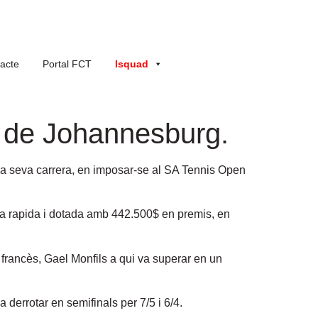
acte
Portal FCT
Isquad
n de Johannesburg.
la seva carrera, en imposar-se al SA Tennis Open
ista rapida i dotada amb 442.500$ en premis, en
é francès, Gael Monfils a qui va superar en un
a derrotar en semifinals per 7/5 i 6/4.