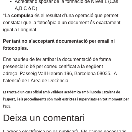
Acreditar disposar de la formació de Nivell 1 (Cas
A,B,C ó D)
*La
compulsa
és el resultat d’una operació que permet
constatar que la fotocòpia d’un document és exactament
igual a l’original.
Per tant no s’acceptarà documentació per email ni
fotocopies.
Ens hauríeu de fer arribar la documentació de forma
presencial o bé per correu certificat a la següent
adreça: Passeig Vall Hebron 196, Barcelona 08035. A
l’atenció de l’Àrea de Docència.
Es tracta d’un curs oficial amb validesa acadèmica amb l’Escola Catalana de
l’Esport, i els procediments són molt estrictes i supervisats en tot moment per
l’ECE.
Deixa un comentari
L'adreça electrònica no es publicarà.
Els camps necessaris