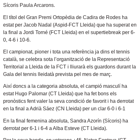
Sícoris Paula Arcarons.
El títol del Gran Premi Ortopèdia de Cadira de Rodes ha
estat per Jacob Nadal (Aspid-FCT Lleida) que ha superat en
la final a Jordi Torné (FCT Lleida) en el supertiebreak per 6-
0, 4-6 i 10-6.
El campionat, pioner i tota una referència ja dins el tennis
català, se celebra sota l’organització de la Representació
Territorial a Lleida de la FCT i lliurarà els guardons durant la
Gala del tennis lleidatà prevista pel mes de març.
Així doncs a la categoria absoluta, el campió masculí ha
estat Hugo Palomar (CT Lleida) que ha fet bons els
pronòstics fent valer la seva condició de favorit i ha derrotat
en la final a Adrià Sáez (CN Lleida) per un clar 6-0 i 6-1
En la final femenina absoluta, Sandra Azorín (Sícoris) ha
derrotat per 6-1 i 6-4 a Alba Esteve (CT Lleida).