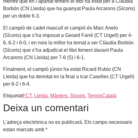
mentre que en l’apartat femení el títol ha estat per a Clàudia
Borbón (CN Lleida) que ha guanyat Paula Arcarons (Sícoris)
per un doble 6-3.
El campió de cadet masculí el campió és Marc Anelo
(Sícoris) que s’ha imposat a Gerard Farré (CT Urgell) per 4-
6, 6-2 i 6-0, i en nois la millor ha tornat a ser Clàudia Borbón
(Sícoris) que s’ha adjudicat el títol femení davant Paula
Arcarons (CN Lleida) per 7-6 (5) i 6-1.
Finalment, el campió júnior ha estat Ricard Rubio (CN
Lleida) que ha derrotat en la final a Icar Caselles (CT Urgell)
per 6-2 i 6-4.
Etiquetat
FCT
,
Lleida
,
Màsters
,
Sícoris
,
TennisCatalà
Deixa un comentari
L'adreça electrònica no es publicarà.
Els camps necessaris
estan marcats amb
*