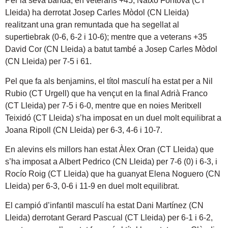
Per la seva banda, en veterans +45, Natxo Fontova (CT
Lleida) ha derrotat Josep Carles Mòdol (CN Lleida)
realitzant una gran remuntada que ha segellat al
supertiebrak (0-6, 6-2 i 10-6); mentre que a veterans +35
David Cor (CN Lleida) a batut també a Josep Carles Mòdol
(CN Lleida) per 7-5 i 61.
Pel que fa als benjamins, el títol masculí ha estat per a Nil
Rubio (CT Urgell) que ha vençut en la final Adrià Franco
(CT Lleida) per 7-5 i 6-0, mentre que en noies Meritxell
Teixidó (CT Lleida) s’ha imposat en un duel molt equilibrat a
Joana Ripoll (CN Lleida) per 6-3, 4-6 i 10-7.
En alevins els millors han estat Àlex Oran (CT Lleida) que
s’ha imposat a Albert Pedrico (CN Lleida) per 7-6 (0) i 6-3, i
Rocío Roig (CT Lleida) que ha guanyat Elena Noguero (CN
Lleida) per 6-3, 0-6 i 11-9 en duel molt equilibrat.
El campió d’infantil masculí ha estat Dani Martínez (CN
Lleida) derrotant Gerard Pascual (CT Lleida) per 6-1 i 6-2,