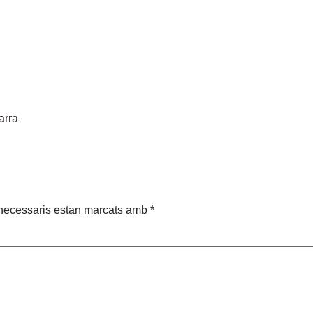
arra
necessaris estan marcats amb
*