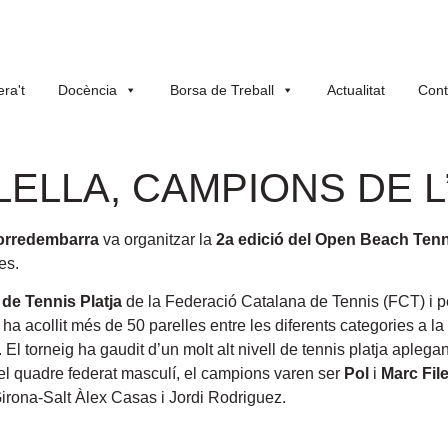
ra't
Docència
Borsa de Treball
Actualitat
Cont
LELLA, CAMPIONS DE L
orredembarra
va organitzar la
2a edició del Open Beach Ten
es.
 de Tennis Platja
de la Federació Catalana de Tennis (FCT) i pel
acollit més de 50 parelles entre les diferents categories a la p
 El torneig ha gaudit d’un molt alt nivell de tennis platja aplega
 el quadre federat masculí, el campions varen ser
Pol
i
Marc File
 Girona-Salt Àlex Casas i Jordi Rodriguez.