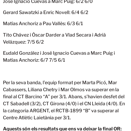
José Ignacio Cuevas a Marc Puig: 6/2 6/0
Gerard Sawatzki a Enric Novell: 6/4 6/2
Matías Anchoriz a Pau Vallès: 6/3 6/1
Tito Chávez i Òscar Darder a Vlad Secara i Adrià
Velázquez: 7/5 6/2
Eudald González i José Ignacio Cuevas a Marc Puig i
Matías Anchoriz: 6/7 7/5 6/1
Per la seva banda, l’equip format per Marta Picó, Mar
Cabassers, Liliana Chetry i Mar Olmos va superar en la
final al CT Barcino “A” per 3/1. Abans, s’havien desfet del
CT Sabadell (3/2), CT Girona (4/0) i el CN Lleida (4/0). En
la categoria ARGENT, el RCTB-1899 “B” va superar al
Centre Atlètic Laietània per 3/1.
Aquests són els resultats que ens va deixar la final OR: