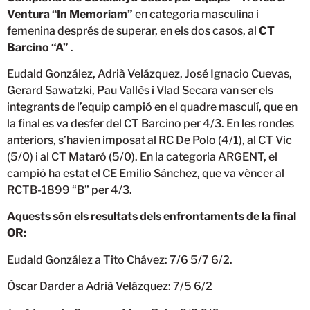
Ventura “In Memoriam”
en categoria masculina i
femenina després de superar, en els dos casos, al
CT
Barcino “A”
.
Eudald González, Adrià Velázquez, José Ignacio Cuevas,
Gerard Sawatzki, Pau Vallès i Vlad Secara van ser els
integrants de l’equip campió en el quadre masculí, que en
la final es va desfer del CT Barcino per 4/3. En les rondes
anteriors, s’havien imposat al RC De Polo (4/1), al CT Vic
(5/0) i al CT Mataró (5/0). En la categoria ARGENT, el
campió ha estat el CE Emilio Sánchez, que va vèncer al
RCTB-1899 “B” per 4/3.
Aquests són els resultats dels enfrontaments de la final
OR:
Eudald González a Tito Chávez: 7/6 5/7 6/2.
Òscar Darder a Adrià Velázquez: 7/5 6/2