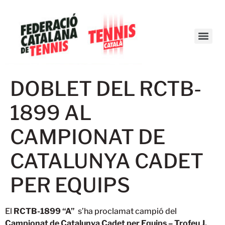
DOBLET DEL RCTB-
1899 AL
CAMPIONAT DE
CATALUNYA CADET
PER EQUIPS
El
RCTB-1899 “A”
s’ha proclamat campió del
Campionat de Catalunya Cadet per Equips – Trofeu J.