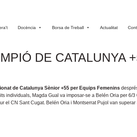
ra't
Docència
Borsa de Treball
Actualitat
Cont
AMPIÓ DE CATALUNYA 
onat de Catalunya Sènior +55 per Equips Femenins
després
tits individuals, Magda Gual va imposar-se a Belén Oria per 6/3 
ndur el CN Sant Cugat. Belén Oria i Montserrat Pujol van superar 