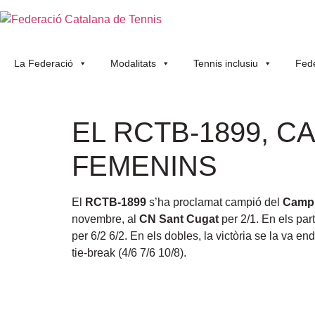
La Federació
Modalitats
Tennis inclusiu
Fede
EL RCTB-1899, C
FEMENINS
El
RCTB-1899
s’ha proclamat campió del
Campi
novembre, al
CN Sant Cugat
per 2/1. En els par
per 6/2 6/2. En els dobles, la victòria se la va e
tie-break (4/6 7/6 10/8).