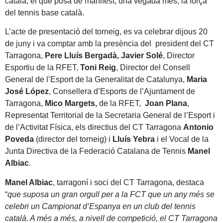
català, el que posa de manifest, una vegada més, la força
del tennis base català.
L’acte de presentació del torneig, es va celebrar dijous 20
de juny i va comptar amb la presència del
president del CT
Tarragona,
Pere Lluís Bergadà,
Javier Solé
, Director
Esportiu de la RFET,
Toni Reig
, Director del Consell
General de l’Esport de la Generalitat de Catalunya,
Maria
José López
, Consellera d’Esports de l’Ajuntament de
Tarragona,
Mico Margets,
de la RFET,
Joan Plana
,
Representat Territorial de la Secretaria General de l’Esport i
de l’Activitat Física, els directius del CT Tarragona
Antonio
Poveda
(director del torneig) i
Lluís Yebra
i el Vocal de la
Junta Directiva de la Federació Catalana de Tennis
Manel
Albiac
.
Manel Albiac
, tarragoní i soci del CT Tarragona, destaca
“
que suposa un gran orgull per a la FCT que un any més se
celebri un Campionat d’Espanya en un club del tennis
català. A més a més, a nivell de competició, el CT Tarragona