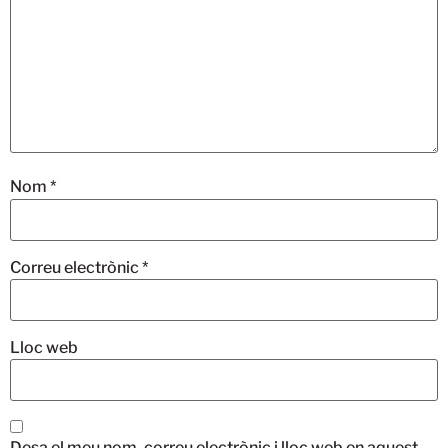
Nom
*
Correu electrònic
*
Lloc web
Desa el meu nom, correu electrònic i lloc web en aquest