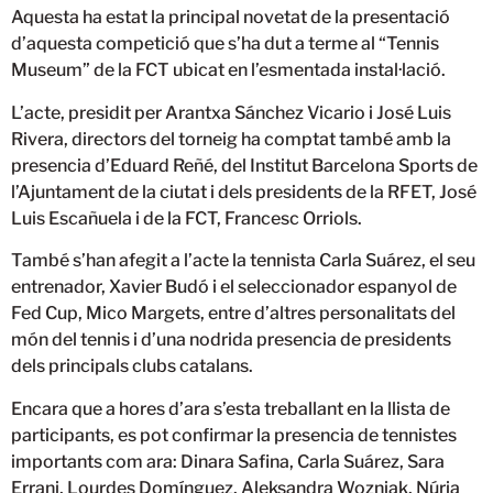
Aquesta ha estat la principal novetat de la presentació
d’aquesta competició que s’ha dut a terme al “Tennis
Museum” de la FCT ubicat en l’esmentada instal·lació.
L’acte, presidit per Arantxa Sánchez Vicario i José Luis
Rivera, directors del torneig ha comptat també amb la
presencia d’Eduard Reñé, del Institut Barcelona Sports de
l’Ajuntament de la ciutat i dels presidents de la RFET, José
Luis Escañuela i de la FCT, Francesc Orriols.
També s’han afegit a l’acte la tennista Carla Suárez, el seu
entrenador, Xavier Budó i el seleccionador espanyol de
Fed Cup, Mico Margets, entre d’altres personalitats del
món del tennis i d’una nodrida presencia de presidents
dels principals clubs catalans.
Encara que a hores d’ara s’esta treballant en la llista de
participants, es pot confirmar la presencia de tennistes
importants com ara: Dinara Safina, Carla Suárez, Sara
Errani, Lourdes Domínguez, Aleksandra Wozniak, Núria