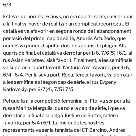
6/3.
Esteve, de només 16 anys, no era cap de sèrie, i per arribar
a la final va haver de realitzar un complicat recorregut. El
català es va afavorir en segona ronda de l’abandonament
per lesió del primer cap de sèrie, Andrés Artuñedo, que
només va poder disputar dos jocs abans de plegar. Als
quarts de final, el català va derrotar per 1/6, 7/6(5) i 6/1, al
rus Asian Karatsev, sisè favorit. Finalment, a les semifinals
va superar al quart favorit, l’asturià Axel Álvarez, per 4/6,
6/4 i 6/4. Per la seva part, Roca, tercer favorit, va derrotar
a les semifinals al segon cap de sèrie, el rus Evgeny
Karlovskiy, per 6/7(4), 7/5 i 7/5.
Pel que fa a la competició femenina, el títol va ser per a la
russa Marina Margulis, que no era cap de sèrie, i que va
derrotar a la final a la belga Justine de Sutter, setena
favorita, per 6/4 i 6/1. La millor de les nostres
representants va ser la tennista del CT Barcino, Andrea