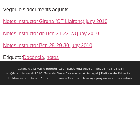
Vegeu els documents adjunts:
Notes instructor Girona (CT Llafranc) juny 2010
Notes Instructor de Bcn 21-22-23 juny 2010
Notes Instructor Bcn 28-29-30 juny 2010
Etiquetat
Docència
,
notes
Passeig de la Vall d'Hebrón, 196. Barcelona 08035 | Tel. 93 428 53 53 |
fct@fctennis.cat © 2016, Tots els Drets Reservats - Avís legal | Política de Privacitat |
Política de cookies | Política de Xarxes Socials | Disseny i programació: Seekstars