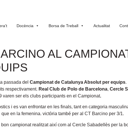
ra't
Docència
Borsa de Treball
Actualitat
Cont
BARCINO AL CAMPIONA
UIPS
na passada del
Campionat de Catalunya Absolut per equips
.
its respectivament.
Real Club de Polo de Barcelona
,
Cercle 
aren ser els clubs participants en el Campionat
.
ics i es van enfrontar en les finals, tant en categoria masculi
ue en la femenina. victòria també per al CT Barcino per 3/1.
l bon campionat realitzat així com al Cercle Sabadellès per la b