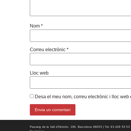
Nom
*
Correu electrònic
*
Lloc web
Desa el meu nom, correu electrònic i lloc we
Passeig de la Vall d'Hebrón, 196. Barcelona 08035 | Tel. 93 428 53 53 | f