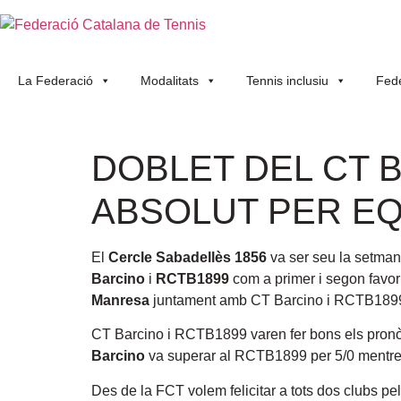
La Federació
Modalitats
Tennis inclusiu
Fede
DOBLET DEL CT 
ABSOLUT PER EQ
El
Cercle Sabadellès 1856
va ser seu la setma
Barcino
i
RCTB1899
com a primer i segon favor
Manresa
juntament amb CT Barcino i RCTB1899 v
CT Barcino i RCTB1899 varen fer bons els pronòst
Barcino
va superar al RCTB1899 per 5/0 mentre q
Des de la FCT volem felicitar a tots dos clubs pe