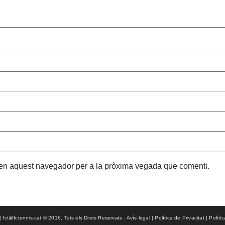
b en aquest navegador per a la pròxima vegada que comenti.
ct@fctennis.cat © 2016, Tots els Drets Reservats - Avís legal | Política de Privacitat | Políti