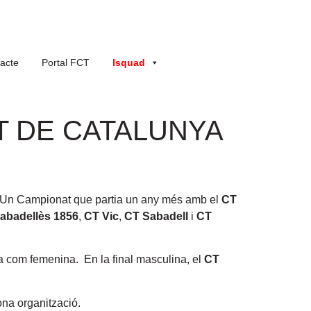
acte
Portal FCT
Isquad
T DE CATALUNYA
 Un Campionat que partia un any més amb el
CT
Sabadellès 1856
,
CT Vic
,
CT Sabadell
i
CT
na com femenina. En la final masculina, el
CT
ona organització.