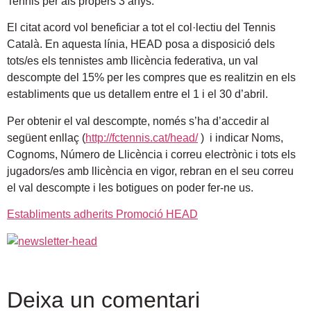
Tennis per als propers 3 anys.
El citat acord vol beneficiar a tot el col·lectiu del Tennis
Català. En aquesta línia, HEAD posa a disposició dels
tots/es els tennistes amb llicència federativa, un val
descompte del 15% per les compres que es realitzin en els
establiments que us detallem entre el 1 i el 30 d’abril.
Per obtenir el val descompte, només s’ha d’accedir al
següent enllaç (
http://fctennis.cat/head/
) i indicar Noms,
Cognoms, Número de Llicència i correu electrònic i tots els
jugadors/es amb llicència en vigor, rebran en el seu correu
el val descompte i les botigues on poder fer-ne us.
Establiments adherits Promoció HEAD
Deixa un comentari