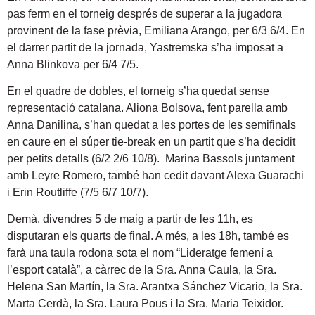
pas ferm en el torneig després de superar a la jugadora
provinent de la fase prèvia, Emiliana Arango, per 6/3 6/4. En
el darrer partit de la jornada, Yastremska s’ha imposat a
Anna Blinkova per 6/4 7/5.
En el quadre de dobles, el torneig s’ha quedat sense
representació catalana. Aliona Bolsova, fent parella amb
Anna Danilina, s’han quedat a les portes de les semifinals
en caure en el súper tie-break en un partit que s’ha decidit
per petits detalls (6/2 2/6 10/8). Marina Bassols juntament
amb Leyre Romero, també han cedit davant Alexa Guarachi
i Erin Routliffe (7/5 6/7 10/7).
Demà, divendres 5 de maig a partir de les 11h, es
disputaran els quarts de final. A més, a les 18h, també es
farà una taula rodona sota el nom “Lideratge femení a
l’esport català”, a càrrec de la Sra. Anna Caula, la Sra.
Helena San Martín, la Sra. Arantxa Sánchez Vicario, la Sra.
Marta Cerdà, la Sra. Laura Pous i la Sra. Maria Teixidor.