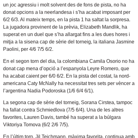
un joc agressiu i molt solvent des de fons de pista, no ha
donat opcions a la neerlandesa i s’ha acabat imposant per
6/2 6/3. Al mateix temps, en la pista 1 ha saltat la sorpresa.
La jugadora provinent de la prèvia, Elizabeth Mandlik, ha
superat en un duel que s’ha allargat fins a les dues hores i
mitja a la sisena cap de sèrie del torneig, la italiana Jasmine
Paolini, per 4/6 7/5 6/2.
En el segon torn del dia, la colombiana Camila Osorio no ha
donat cap mena d’opció a l’espanyola Leyre Romero, que
ha acabat caient per 6/0 6/2. En la pista del costat, la nord-
americana Caty McNally ha necessitat tres sets per vèncer a
l’argentina Nadia Podoroska (1/6 6/4 6/1).
La segona cap de sèrie del torneig, Sorana Cirstea, tampoc
ha fallat contra Schmiedlova (7/5 6/4). Una de les altres
favorites, Lauren Davis, també ha superat a la búlgara
Viktoriya Tomova (6/2 2/6 7/5).
En l’últim torn, Jil Teichmann, màxima favorita, continua amb