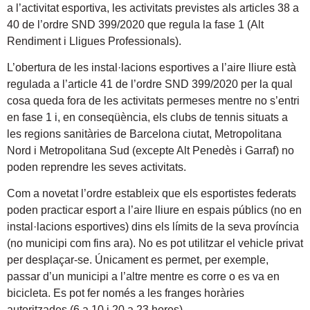
a l’activitat esportiva, les activitats previstes als articles 38 a
40 de l’ordre SND 399/2020 que regula la fase 1 (Alt
Rendiment i Lligues Professionals).
L’obertura de les instal·lacions esportives a l’aire lliure està
regulada a l’article 41 de l’ordre SND 399/2020 per la qual
cosa queda fora de les activitats permeses mentre no s’entri
en fase 1 i, en conseqüència, els clubs de tennis situats a
les regions sanitàries de Barcelona ciutat, Metropolitana
Nord i Metropolitana Sud (excepte Alt Penedès i Garraf) no
poden reprendre les seves activitats.
Com a novetat l’ordre estableix que els esportistes federats
poden practicar esport a l’aire lliure en espais públics (no en
instal·lacions esportives) dins els límits de la seva província
(no municipi com fins ara). No es pot utilitzar el vehicle privat
per desplaçar-se. Únicament es permet, per exemple,
passar d’un municipi a l’altre mentre es corre o es va en
bicicleta. Es pot fer només a les franges horàries
autoritzades (6 a 10 i 20 a 23 hores).