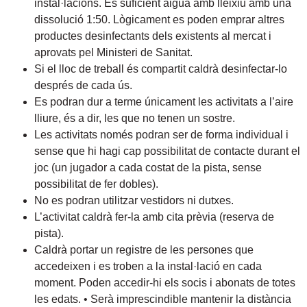
instal·lacions. És suficient aigua amb lleixiu amb una
dissolució 1:50. Lògicament es poden emprar altres
productes desinfectants dels existents al mercat i
aprovats pel Ministeri de Sanitat.
Si el lloc de treball és compartit caldrà desinfectar-lo
després de cada ús.
Es podran dur a terme únicament les activitats a l’aire
lliure, és a dir, les que no tenen un sostre.
Les activitats només podran ser de forma individual i
sense que hi hagi cap possibilitat de contacte durant el
joc (un jugador a cada costat de la pista, sense
possibilitat de fer dobles).
No es podran utilitzar vestidors ni dutxes.
L’activitat caldrà fer-la amb cita prèvia (reserva de
pista).
Caldrà portar un registre de les persones que
accedeixen i es troben a la instal·lació en cada
moment. Poden accedir-hi els socis i abonats de totes
les edats. • Serà imprescindible mantenir la distància