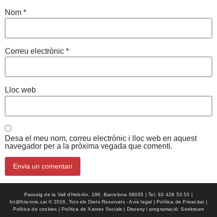
Nom
*
Correu electrònic
*
Lloc web
Desa el meu nom, correu electrònic i lloc web en aquest
navegador per a la pròxima vegada que comenti.
Passeig de la Vall d'Hebrón, 196. Barcelona 08035 | Tel. 93 428 53 53 |
fct@fctennis.cat © 2016, Tots els Drets Reservats - Avís legal | Política de Privacitat |
Política de cookies | Política de Xarxes Socials | Disseny i programació: Seekstars