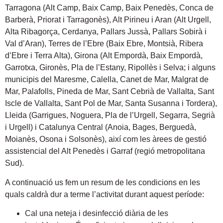
Tarragona (Alt Camp, Baix Camp, Baix Penedès, Conca de
Barberà, Priorat i Tarragonès), Alt Pirineu i Aran (Alt Urgell,
Alta Ribagorça, Cerdanya, Pallars Jussà, Pallars Sobirà i
Val d’Aran), Terres de l’Ebre (Baix Ebre, Montsià, Ribera
d’Ebre i Terra Alta), Girona (Alt Empordà, Baix Empordà,
Garrotxa, Gironès, Pla de l’Estany, Ripollès i Selva; i alguns
municipis del Maresme, Calella, Canet de Mar, Malgrat de
Mar, Palafolls, Pineda de Mar, Sant Cebrià de Vallalta, Sant
Iscle de Vallalta, Sant Pol de Mar, Santa Susanna i Tordera),
Lleida (Garrigues, Noguera, Pla de l’Urgell, Segarra, Segrià
i Urgell) i Catalunya Central (Anoia, Bages, Berguedà,
Moianès, Osona i Solsonès), així com les àrees de gestió
assistencial del Alt Penedès i Garraf (regió metropolitana
Sud).
A continuació us fem un resum de les condicions en les
quals caldrà dur a terme l’activitat durant aquest període:
Cal una neteja i desinfecció diària de les