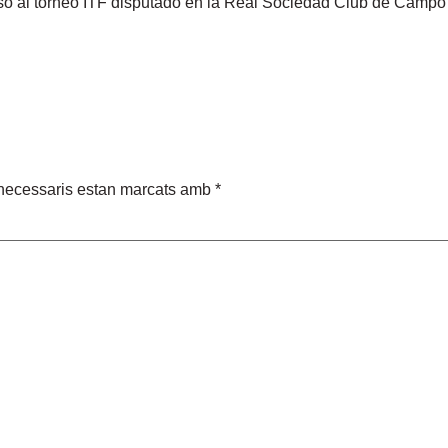
uso al torneo ITF disputado en la Real Sociedad Club de Campo d
necessaris estan marcats amb
*