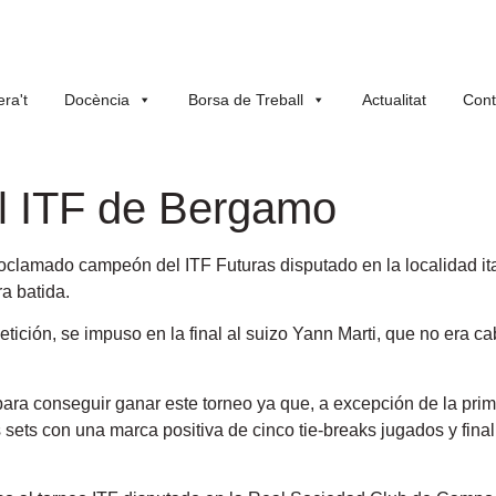
ra't
Docència
Borsa de Treball
Actualitat
Cont
l ITF de Bergamo
proclamado campeón del ITF Futuras disputado en la localidad 
a batida.
etición, se impuso en la final al suizo Yann Marti, que no era c
ara conseguir ganar este torneo ya que, a excepción de la prime
es sets con una marca positiva de cinco tie-breaks jugados y fin