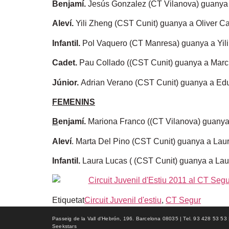
Benjamí.
Jesús Gonzalez (CT Vilanova) guanya a
Aleví.
Yili Zheng (CST Cunit) guanya a Oliver Cas
Infantil.
Pol Vaquero (CT Manresa) guanya a Yili 
Cadet.
Pau Collado ((CST Cunit) guanya a Marc 
Júnior.
Adrian Verano (CST Cunit) guanya a Edua
FEMENINS
B
enjamí.
Mariona Franco ((CT Vilanova) guanya 
Aleví
. Marta Del Pino (CST Cunit) guanya a Laur
Infantil.
Laura Lucas ( (CST Cunit) guanya a Lau
Etiquetat
Circuit Juvenil d'estiu
,
CT Segur
Passeig de la Vall d'Hebrón, 196. Barcelona 08035 | Tel. 93 428 53 53 | f
Seekstars