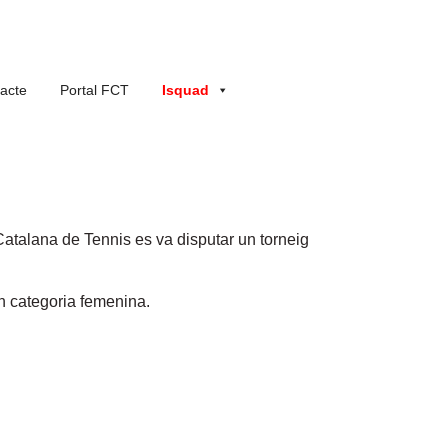
acte
Portal FCT
Isquad
 Catalana de Tennis es va disputar un torneig
en categoria femenina.