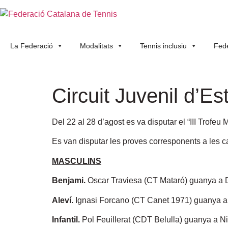
La Federació
Modalitats
Tennis inclusiu
Fede
Circuit Juvenil d’Es
Del 22 al 28 d’agost es va disputar el “III Trofe
Es van disputar les proves corresponents a les cate
MASCULINS
Benjami.
Oscar Traviesa (CT Mataró) guanya a D
Aleví.
Ignasi Forcano (CT Canet 1971) guanya a S
Infantil.
Pol Feuillerat (CDT Belulla) guanya a Ni