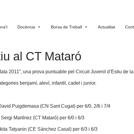
ra't
Docència
Borsa de Treball
Actualitat
Cont
tiu al CT Mataró
u Mata 2011”, una prova puntuable pel Circuit Juvenil d’Estiu de 
gories benjamí, aleví, infantil, cadet i junior.
avid Puigdemasa (CN Sant Cugat) per 6/0, 2/6 i 7/4
ergi Martínez (CT Mataró) per 6/0 i 6/3
kita Tatyanin (CE Sánchez Casal) per 6/3 i 6/3