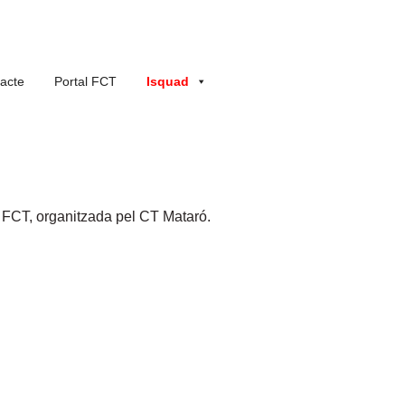
acte
Portal FCT
Isquad
la FCT, organitzada pel CT Mataró.