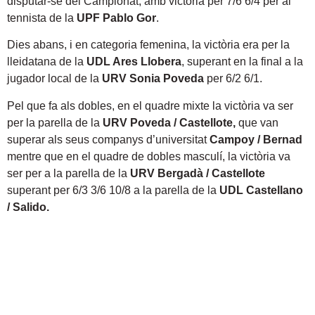
disputar-se del Campionat, amb victòria per 7/6 6/4 per al
tennista de la
UPF Pablo Gor
.
Dies abans, i en categoria femenina, la victòria era per la
lleidatana de la
UDL Ares Llobera
, superant en la final a la
jugador local de la
URV
Sonia Poveda
per 6/2 6/1.
Pel que fa als dobles, en el quadre mixte la victòria va ser
per la parella de la
URV Poveda / Castellote,
que van
superar als seus companys d’universitat
Campoy / Bernad
mentre que en el quadre de dobles masculí, la victòria va
ser per a la parella de la
URV Bergadà / Castellote
superant per 6/3 3/6 10/8 a la parella de la
UDL Castellano
/ Salido.