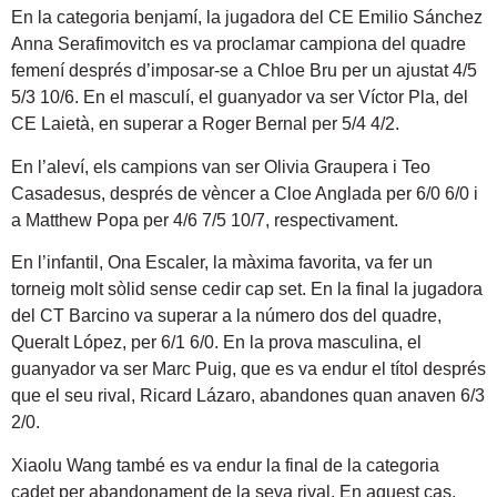
En la categoria benjamí, la jugadora del CE Emilio Sánchez
Anna Serafimovitch es va proclamar campiona del quadre
femení després d’imposar-se a Chloe Bru per un ajustat 4/5
5/3 10/6. En el masculí, el guanyador va ser Víctor Pla, del
CE Laietà, en superar a Roger Bernal per 5/4 4/2.
En l’aleví, els campions van ser Olivia Graupera i Teo
Casadesus, després de vèncer a Cloe Anglada per 6/0 6/0 i
a Matthew Popa per 4/6 7/5 10/7, respectivament.
En l’infantil, Ona Escaler, la màxima favorita, va fer un
torneig molt sòlid sense cedir cap set. En la final la jugadora
del CT Barcino va superar a la número dos del quadre,
Queralt López, per 6/1 6/0. En la prova masculina, el
guanyador va ser Marc Puig, que es va endur el títol després
que el seu rival, Ricard Lázaro, abandones quan anaven 6/3
2/0.
Xiaolu Wang també es va endur la final de la categoria
cadet per abandonament de la seva rival. En aquest cas,