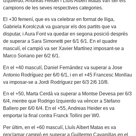
Izquierdo, Andreas Heider i Lluís Albert Matas van ser els
campions de les seves respectives categories.
El +30 femení, que es va celebrar en format de lliga,
Gabriela Korolczuk va guanyar els dos partits que va
disputar, i Aura Font va quedar en segona posició després
de superar a Sara Simonetti per 6/1 6/1. En el quadre
masculí, el campió va ser Xavier Martínez imposant-se a
Marco Soriano per 6/2 6/1.
En el +40 masculí, Daniel Fernández va superar a Jose
Antonio Rodríguez per 6/0 6/1, i en el +45 Francesc Monllau
va imposar-se a Jordi Rodríguez per 6/3 2/6 10/8.
En el +50, Marta Cerdà va superar a Montse Devesa per 6/3
6/4, mentre que Rodrigo Izquierdo va vèncer a Stefano
Ballero per 6/0 6/4. En el +55, Andreas Heider es va
emportar la final contra Franck Tollini per W0.
Per últim, en el +60 masculí, Lluís Albert Matas es va
proclamar campió en superar a Guillermo Cavanillas en el