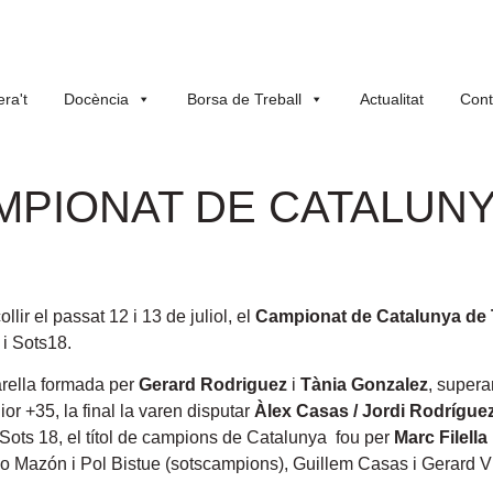
ra't
Docència
Borsa de Treball
Actualitat
Cont
MPIONAT DE CATALUNY
lir el passat 12 i 13 de juliol, el
Campionat de Catalunya de T
 i Sots18.
parella formada per
Gerard Rodriguez
i
Tània Gonzalez
, superan
or +35, la final la varen disputar
Àlex Casas / Jordi Rodrígue
a Sots 18, el títol de campions de Catalunya fou per
Marc Filella
o Mazón i Pol Bistue (sotscampions), Guillem Casas i Gerard Vil