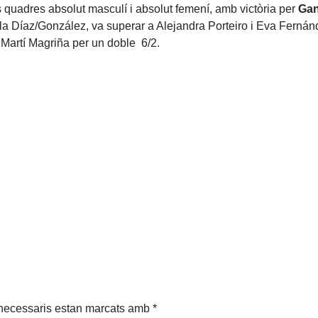
 quadres absolut masculí i absolut femení, amb victòria per
Gan
ella Díaz/González, va superar a Alejandra Porteiro i Eva Fernán
 Martí Magriña per un doble 6/2.
necessaris estan marcats amb
*