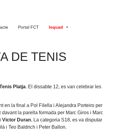
acte
Portal FCT
Isquad
A DE TENIS
enis Platja
. El dissabte 12, es van celebrar les
t en la final a Pol Filella i Alejandra Porteiro per
z
davant la parella formada per Marc Giros i Marc
i
Victor Duran.
La categoria S18, es va disputar
à i Teo Baldrich i Peter Ballon.