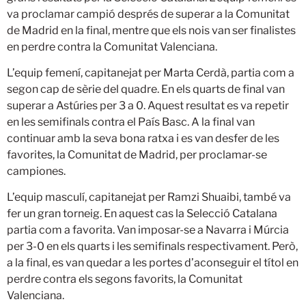
va proclamar campió després de superar a la Comunitat
de Madrid en la final, mentre que els nois van ser finalistes
en perdre contra la Comunitat Valenciana.
L’equip femení, capitanejat per Marta Cerdà, partia com a
segon cap de sèrie del quadre. En els quarts de final van
superar a Astúries per 3 a 0. Aquest resultat es va repetir
en les semifinals contra el País Basc. A la final van
continuar amb la seva bona ratxa i es van desfer de les
favorites, la Comunitat de Madrid, per proclamar-se
campiones.
L’equip masculí, capitanejat per Ramzi Shuaibi, també va
fer un gran torneig. En aquest cas la Selecció Catalana
partia com a favorita. Van imposar-se a Navarra i Múrcia
per 3-0 en els quarts i les semifinals respectivament. Però,
a la final, es van quedar a les portes d’aconseguir el títol en
perdre contra els segons favorits, la Comunitat
Valenciana.