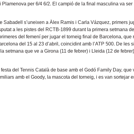
i Plamenova per 6/4 6/2. El campió de la final masculina va ser
de Sabadell s’uneixen a Àlex Ramis i Carla Vázquez, primers ju
sputat a les pistes del RCTB-1899 durant la primera setmana de 
 primeres del femení per jugar el torneig final de Barcelona, que 
arcelona del 15 al 23 d’abril, coincidint amb l’ATP 500. De les 
la setmana que ve a Girona (11 de febrer) i Lleida (12 de febrer),
ran festa del Tennis Català de base amb el Godó Family Day, qu
familiars amb el Goody, la mascota del torneig, i es van sortejar 