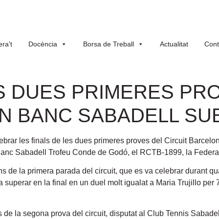
ra't
Docència
Borsa de Treball
Actualitat
Cont
S DUES PRIMERES PR
 BANC SABADELL SUB
lebrar les finals de les dues primeres proves del Circuit Barce
 Banc Sabadell Trofeu Conde de Godó, el RCTB-1899, la Federac
s de la primera parada del circuit, que es va celebrar durant q
superar en la final en un duel molt igualat a Maria Trujillo per
s de la segona prova del circuit, disputat al Club Tennis Sabad