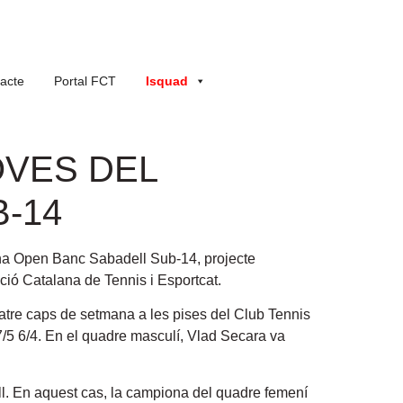
acte
Portal FCT
Isquad
OVES DEL
-14
lona Open Banc Sabadell Sub-14, projecte
ió Catalana de Tennis i Esportcat.
uatre caps de setmana a les pises del Club Tennis
 7/5 6/4. En el quadre masculí, Vlad Secara va
ell. En aquest cas, la campiona del quadre femení