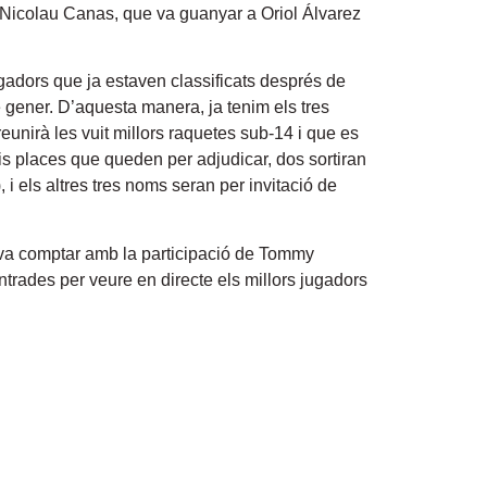
 Nicolau Canas, que va guanyar a Oriol Álvarez
gadors que ja estaven classificats després de
gener. D’aquesta manera, ja tenim els tres
reunirà les vuit millors raquetes sub-14 i que es
sis places que queden per adjudicar, dos sortiran
 i els altres tres noms seran per invitació de
e va comptar amb la participació de Tommy
entrades per veure en directe els millors jugadors