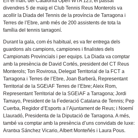
En el marc del Catalonia Open WTA 125, el passat
divendres 5 de maig el Club Tennis Reus Monterols va
acollir la Diada del Tennis de la província de Tarragona i
Terres de l’Ebre, amb més de 200 assistents de tota la
família del tennis tarragoní.
Durant la gala, com és habitual, es va fer entrega dels
guardons als campions, campiones i finalistes dels
Campionats Provincials i per equips. La Diada va comptar
amb la presència de David Cortés, president del CT Reus
Monterols; Ton Rovirosa, Delegat Territorial de la FCT a
Tarragona i Terres de l’Ebre, Joan Barberà, Representant
Territorial de la SGEiAF Terres de l’Ebre; Aleix Rom,
Representant Territorial de la SGEiAF a Tarragona; Jordi
Tamayo, President de la Federació Catalana de Tennis; Pep
Cuerba, Regidor d’Esports a l’Ajuntament de Reus; i Noemí
Llauradó, Presidenta de la Diputació de Tarragona. A més,
també va comptar amb la presència d’uns convidats de luxe:
Arantxa Sánchez Vicario, Albert Monteñés i Laura Pous.