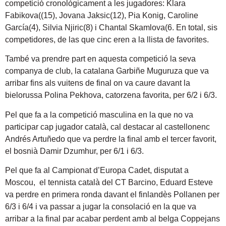
competició cronològicament a les jugadores: Klara
Fabikova((15), Jovana Jaksic(12), Pia Konig, Caroline
García(4), Silvia Njiric(8) i Chantal Skamlova(6. En total, sis
competidores, de las que cinc eren a la llista de favorites.
També va prendre part en aquesta competició la seva
companya de club, la catalana Garbiñe Muguruza que va
arribar fins als vuitens de final on va caure davant la
bielorussa Polina Pekhova, catorzena favorita, per 6/2 i 6/3.
Pel que fa a la competició masculina en la que no va
participar cap jugador català, cal destacar al castellonenc
Andrés Artuñedo que va perdre la final amb el tercer favorit,
el bosnià Damir Dzumhur, per 6/1 i 6/3.
Pel que fa al Campionat d’Europa Cadet, disputat a
Moscou, el tennista català del CT Barcino, Eduard Esteve
va perdre en primera ronda davant el finlandès Pollanen per
6/3 i 6/4 i va passar a jugar la consolació en la que va
arribar a la final par acabar perdent amb al belga Coppejans