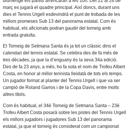
diumenge els partits arrencaran a les 10h. Del 22 al 26 de
març es jugarà el quadre principal. Així doncs, durant uns
dies el Tennis Urgell esdevindrà el punt de trobada de les
millors promeses Sub 13 del panorama estatal. Com és
habitual, els aficionats podran gaudir del torneig amb
entrada gratuïta.
El Torneig de Setmana Santa és ja tot un clàssic dins el
calendari del tennis estatal. Se celebra des de fa més de
tres dècades, ja que la d’enguany és la seva 34a edició.
Des de fa 23 anys, a més, ho fa sota el nom de Trofeu Albert
Costa, en honor al millor tennista lleidatà de tots els temps.
Un jugador format al planter del Tennis Urgell i que va ser
campió de Roland Garros i de la Copa Davis, entre molts
altres títols.
Com és habitual, el 34è Torneig de Setmana Santa – 23è
Trofeu Albert Costa posarà sobre les pistes del Tennis Urgell
els millors jugadors i jugadores Sub 13 del panorama
estatal, ja que el torneig és considerat com un campionat