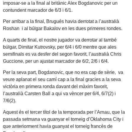
imposar-se a la final al britànic Alex Bogdanovic per un
contundent marcador de 6/3 i 6/1.
Per arribar a la final, Brugués havia derrotat a l’australià
Roshan i al búlgar Bakalov en les dues primeres rondes.
A quarts de final, el nostre jugador va derrotar al també
búlgar, Dimitar Kutrovsky, per 6/4 i 6/0 mentre que ales
semifinals es va desfer del segon favorit, l’australià Chris
Guccione, per un ajustat marcador de 6/2, 2/6 i 6/4.
Per la seva part, Bogdanovic, que no era cap de sèrie, va
veure aplanat el seu camí cap a la final gracies a la seva
victòria en primera ronda davant del màxim favorit,
l’australià Carsten Ball a qui va vèncer per 6/4, 6/7(2) i
7/6(2).
Aquest és el tercer títol de la temporada per l’Arnau, que la
passada setmana va guanyar el torneig d’Oklahoma City i
que anteriorment havia guanyat el torneig francès de