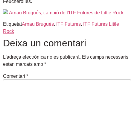
Feucherolles.
Etiquetat
Arnau Brugués
,
ITF Futures
,
ITF Futures Little
Rock
Deixa un comentari
L'adreça electrònica no es publicarà.
Els camps necessaris
estan marcats amb
*
Comentari
*