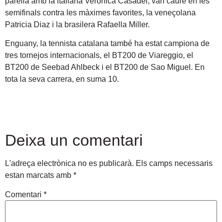
parella amb la italiana Veronica Casadei, van caure en les
semifinals contra les màximes favorites, la veneçolana
Patricia Diaz i la brasilera Rafaella Miller.
Enguany, la tennista catalana també ha estat campiona de
tres tornejos internacionals, el BT200 de Viareggio, el
BT200 de Seebad Ahlbeck i el BT200 de Sao Miguel. En
tota la seva carrera, en suma 10.
Deixa un comentari
L'adreça electrònica no es publicarà.
Els camps necessaris
estan marcats amb
*
Comentari
*