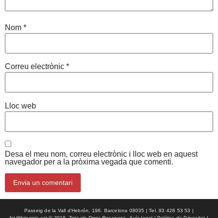
Nom
*
Correu electrònic
*
Lloc web
Desa el meu nom, correu electrònic i lloc web en aquest
navegador per a la pròxima vegada que comenti.
Passeig de la Vall d'Hebrón, 196. Barcelona 08035 | Tel. 93 428 53 53 |
fct@fctennis.cat © 2016, Tots els Drets Reservats - Avís legal | Política de Privacitat |