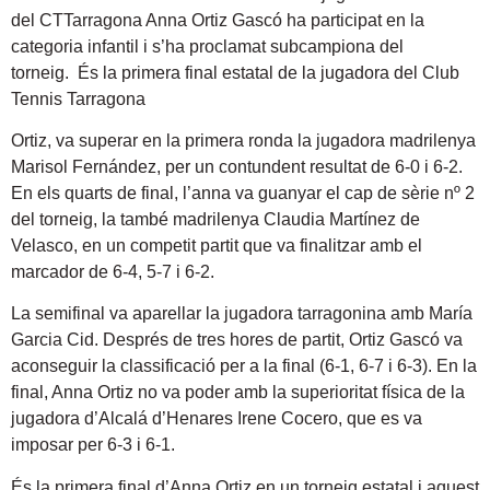
del CTTarragona Anna Ortiz Gascó ha participat en la
categoria infantil i s’ha proclamat subcampiona del
torneig. És la primera final estatal de la jugadora del Club
Tennis Tarragona
Ortiz, va superar en la primera ronda la jugadora madrilenya
Marisol Fernández, per un contundent resultat de 6-0 i 6-2.
En els quarts de final, l’anna va guanyar el cap de sèrie nº 2
del torneig, la també madrilenya Claudia Martínez de
Velasco, en un competit partit que va finalitzar amb el
marcador de 6-4, 5-7 i 6-2.
La semifinal va aparellar la jugadora tarragonina amb María
Garcia Cid. Després de tres hores de partit, Ortiz Gascó va
aconseguir la classificació per a la final (6-1, 6-7 i 6-3). En la
final, Anna Ortiz no va poder amb la superioritat física de la
jugadora d’Alcalá d’Henares Irene Cocero, que es va
imposar per 6-3 i 6-1.
És la primera final d’Anna Ortiz en un torneig estatal i aquest