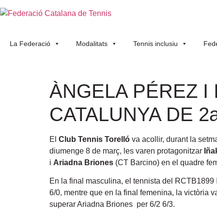
La Federació
Modalitats
Tennis inclusiu
Fede
ÀNGELA PÉREZ I
CATALUNYA DE 2a
El
Club Tennis Torelló
va acollir, durant la set
diumenge 8 de març, les varen protagonitzar
Iña
i
Ariadna Briones
(CT Barcino) en el quadre fe
En la final masculina, el tennista del RCTB1899 I
6/0, mentre que en la final femenina, la victòria
superar Ariadna Briones per 6/2 6/3.