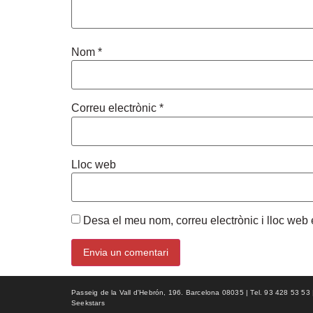
Nom
*
Correu electrònic
*
Lloc web
Desa el meu nom, correu electrònic i lloc we
Passeig de la Vall d'Hebrón, 196. Barcelona 08035 | Tel. 93 428 53 53 | f
Seekstars