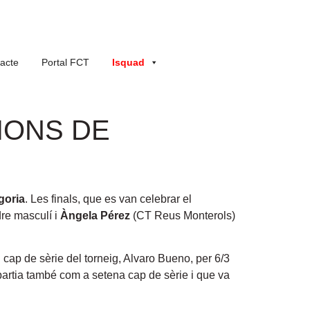
acte
Portal FCT
Isquad
IONS DE
goria
. Les finals, que es van celebrar el
re masculí i
Àngela Pérez
(CT Reus Monterols)
 cap de sèrie del torneig, Alvaro Bueno, per 6/3
 partia també com a setena cap de sèrie i que va