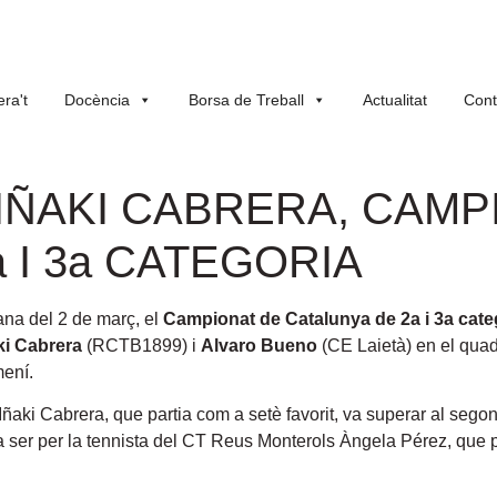
ra't
Docència
Borsa de Treball
Actualitat
Cont
 IÑAKI CABRERA, CAMP
 I 3a CATEGORIA
mana del 2 de març, el
Campionat de Catalunya de 2a i 3a cate
ki Cabrera
(RCTB1899) i
Alvaro Bueno
(CE Laietà) en el quad
mení.
ñaki Cabrera, que partia com a setè favorit, va superar al segon
 va ser per la tennista del CT Reus Monterols Àngela Pérez, que