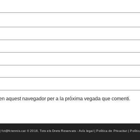
b en aquest navegador per a la pròxima vegada que comenti.
ct@fctennis.cat © 2016, Tots els Drets Reservats - Avís legal | Política de Privacitat | Políti