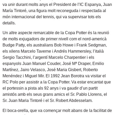
va unir durant molts anys el President de l’IC Espanya, Juan
María Tintoré, una figura molt reconeguda i respectada al
món internacional del tennis, qui va supervisar tots els
detalls.
Un altre aspecte remarcable de la Copa Potter és la reunió
de molts exjugadors de primer nivell com el nord-americà
Budge Patty, els australians Bob Howe i Frank Sedgman,
els xilens Marcelo Taverne i Andrés Hammersley, l’italià
Sergio Tacchini, l’argentí Marcelo Charpentier i els
espanyols Juan Manuel Couder, José Mª Draper, Emilio
Martínez, Jairo Velasco, José Maria Gisbert, Roberto
Menéndez i Miguel Mir. El 1992 Jean Borotra va visitar el
RC Polo per assistir a la Copa Potter. Va estar encantat que
el portessin a pista als 92 anys i va gaudir d’un partit
amistós amb els seus grans amics el Sr. Pablo Llorens, el
Sr. Juan Maria Tintoré i el Sr. Robert Abdesselam.
El boca-orella, que va començar molt abans de la facilitat de