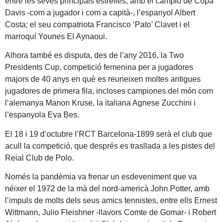
entre les seves principals estrelles, amb el campió de Copa
Davis -com a jugador i com a capità-, l’espanyol Albert
Costa; el seu compatriota Francisco ‘Pato’ Clavet i el
marroquí Younes El Aynaoui.
Alhora també es disputa, des de l’any 2016, la Two
Presidents Cup, competició femenina per a jugadores
majors de 40 anys en què es reuneixen moltes antigues
jugadores de primera fila, incloses campiones del món com
l’alemanya Manon Kruse, la italiana Agnese Zucchini i
l’espanyola Eva Bes.
El 18 i 19 d’octubre l’RCT Barcelona-1899 serà el club que
acull la competició, que després es trasllada a les pistes del
Reial Club de Polo.
Només la pandèmia va frenar un esdeveniment que va
néixer el 1972 de la mà del nord-americà John Potter, amb
l’impuls de molts dels seus amics tennistes, entre ells Ernest
Wittmann, Julio Fleishner -llavors Comte de Gomar- i Robert