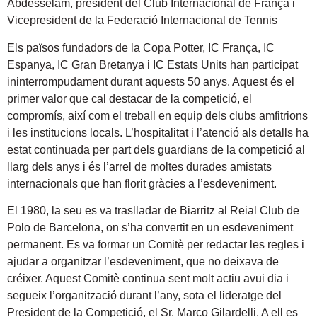
Abdesselam, president del Club Internacional de França i
Vicepresident de la Federació Internacional de Tennis
Els països fundadors de la Copa Potter, IC França, IC
Espanya, IC Gran Bretanya i IC Estats Units han participat
ininterrompudament durant aquests 50 anys. Aquest és el
primer valor que cal destacar de la competició, el
compromís, així com el treball en equip dels clubs amfitrions
i les institucions locals. L’hospitalitat i l’atenció als detalls ha
estat continuada per part dels guardians de la competició al
llarg dels anys i és l’arrel de moltes durades amistats
internacionals que han florit gràcies a l’esdeveniment.
El 1980, la seu es va traslladar de Biarritz al Reial Club de
Polo de Barcelona, on s’ha convertit en un esdeveniment
permanent. Es va formar un Comitè per redactar les regles i
ajudar a organitzar l’esdeveniment, que no deixava de
créixer. Aquest Comitè continua sent molt actiu avui dia i
segueix l’organització durant l’any, sota el lideratge del
President de la Competició, el Sr. Marco Gilardelli. A ell es