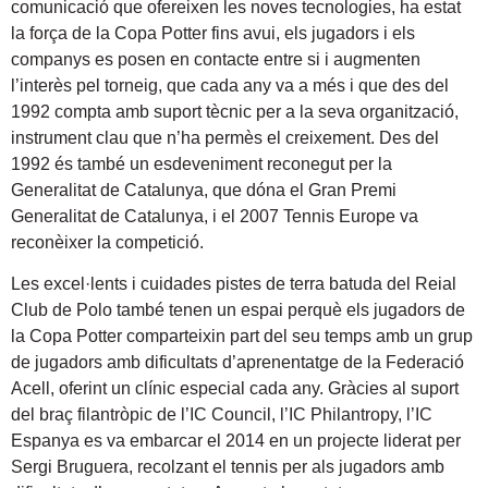
comunicació que ofereixen les noves tecnologies, ha estat
la força de la Copa Potter fins avui, els jugadors i els
companys es posen en contacte entre si i augmenten
l’interès pel torneig, que cada any va a més i que des del
1992 compta amb suport tècnic per a la seva organització,
instrument clau que n’ha permès el creixement. Des del
1992 és també un esdeveniment reconegut per la
Generalitat de Catalunya, que dóna el Gran Premi
Generalitat de Catalunya, i el 2007 Tennis Europe va
reconèixer la competició.
Les excel·lents i cuidades pistes de terra batuda del Reial
Club de Polo també tenen un espai perquè els jugadors de
la Copa Potter comparteixin part del seu temps amb un grup
de jugadors amb dificultats d’aprenentatge de la Federació
Acell, oferint un clínic especial cada any. Gràcies al suport
del braç filantròpic de l’IC Council, l’IC Philantropy, l’IC
Espanya es va embarcar el 2014 en un projecte liderat per
Sergi Bruguera, recolzant el tennis per als jugadors amb