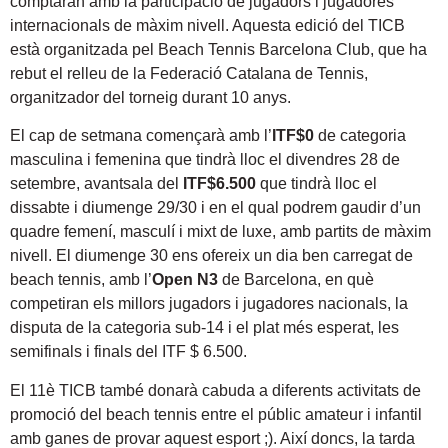
comptaran amb la participació de jugadors i jugadores
internacionals de màxim nivell. Aquesta edició del TICB
està organitzada pel Beach Tennis Barcelona Club, que ha
rebut el relleu de la Federació Catalana de Tennis,
organitzador del torneig durant 10 anys.
El cap de setmana començarà amb l’
ITF$0
de categoria
masculina i femenina que tindrà lloc el divendres 28 de
setembre, avantsala del
ITF$6.500
que tindrà lloc el
dissabte i diumenge 29/30 i en el qual podrem gaudir d’un
quadre femení, masculí i mixt de luxe, amb partits de màxim
nivell. El diumenge 30 ens ofereix un dia ben carregat de
beach tennis, amb l’
Open N3
de Barcelona, en què
competiran els millors jugadors i jugadores nacionals, la
disputa de la categoria sub-14 i el plat més esperat, les
semifinals i finals del ITF $ 6.500.
El 11è TICB també donarà cabuda a diferents activitats de
promoció del beach tennis entre el públic amateur i infantil
amb ganes de provar aquest esport ;). Així doncs, la tarda