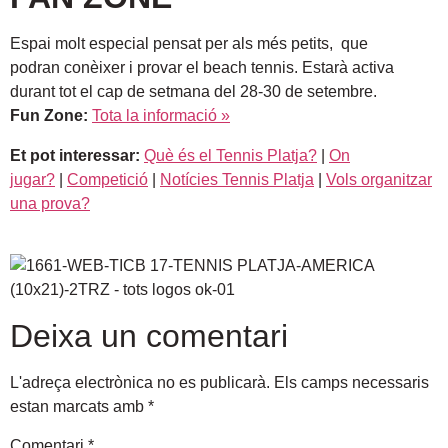
Espai molt especial pensat per als més petits,
que
podran
conèixer i provar el beach tennis. Estarà activa
durant tot el cap de setmana del 28-30 de setembre.
Fun Zone:
Tota la informació »
Et pot interessar:
Què és el Tennis Platja?
|
On
jugar?
|
Competició
|
Notícies Tennis Platja
|
Vols organitzar
una prova?
Deixa un comentari
L'adreça electrònica no es publicarà.
Els camps necessaris
estan marcats amb
*
Comentari
*