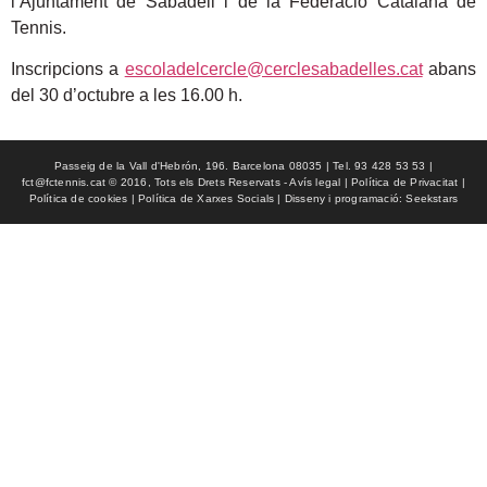
l’Ajuntament de Sabadell i de la Federació Catalana de
Tennis.
Inscripcions a
escoladelcercle@cerclesabadelles.cat
abans
del 30 d’octubre a les 16.00 h.
Passeig de la Vall d'Hebrón, 196. Barcelona 08035 | Tel. 93 428 53 53 |
fct@fctennis.cat © 2016, Tots els Drets Reservats - Avís legal | Política de Privacitat |
Política de cookies | Política de Xarxes Socials | Disseny i programació: Seekstars