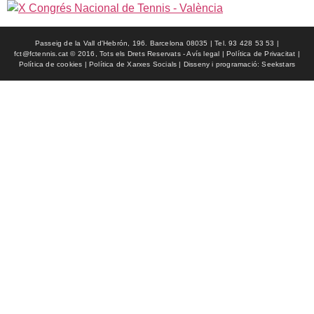
Passeig de la Vall d'Hebrón, 196. Barcelona 08035 | Tel. 93 428 53 53 |
fct@fctennis.cat © 2016, Tots els Drets Reservats - Avís legal | Política de Privacitat |
Política de cookies | Política de Xarxes Socials | Disseny i programació: Seekstars