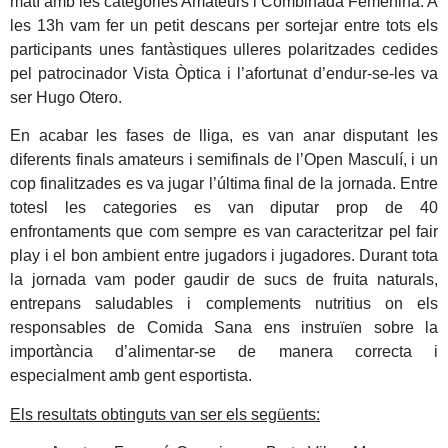
matí amb les categories Amateurs i Combinada Femenina. A
les 13h vam fer un petit descans per sortejar entre tots els
participants unes fantàstiques ulleres polaritzades cedides
pel patrocinador Vista Òptica i l’afortunat d’endur-se-les va
ser Hugo Otero.
En acabar les fases de lliga, es van anar disputant les
diferents finals amateurs i semifinals de l’Open Masculí, i un
cop finalitzades es va jugar l’última final de la jornada. Entre
totesl les categories es van diputar prop de 40
enfrontaments que com sempre es van caracteritzar pel fair
play i el bon ambient entre jugadors i jugadores. Durant tota
la jornada vam poder gaudir de sucs de fruita naturals,
entrepans saludables i complements nutritius on els
responsables de Comida Sana ens instruïen sobre la
importància d’alimentar-se de manera correcta i
especialment amb gent esportista.
Els resultats obtinguts van ser els següents: