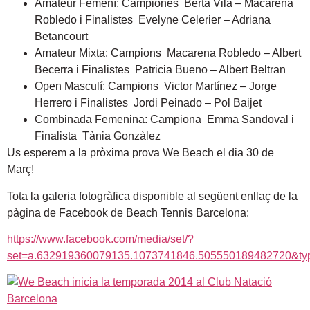
Amateur Femení: Campiones Berta Vila – Macarena
Robledo i Finalistes Evelyne Celerier – Adriana
Betancourt
Amateur Mixta: Campions Macarena Robledo – Albert
Becerra i Finalistes Patricia Bueno – Albert Beltran
Open Masculí: Campions Victor Martínez – Jorge
Herrero i Finalistes Jordi Peinado – Pol Baijet
Combinada Femenina: Campiona Emma Sandoval i
Finalista Tània Gonzàlez
Us esperem a la pròxima prova We Beach el dia 30 de
Març!
Tota la galeria fotogràfica disponible al següent enllaç de la
pàgina de Facebook de Beach Tennis Barcelona:
https://www.facebook.com/media/set/?
set=a.632919360079135.1073741846.505550189482720&ty