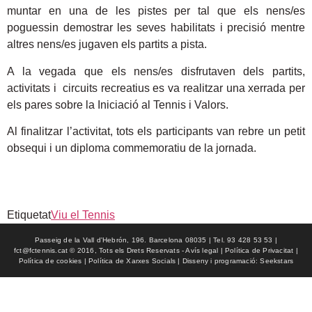
muntar en una de les pistes per tal que els nens/es
poguessin demostrar les seves habilitats i precisió mentre
altres nens/es jugaven els partits a pista.
A la vegada que els nens/es disfrutaven dels partits,
activitats i circuits recreatius es va realitzar una xerrada per
els pares sobre la Iniciació al Tennis i Valors.
Al finalitzar l’activitat, tots els participants van rebre un petit
obsequi i un diploma commemoratiu de la jornada.
Etiquetat
Viu el Tennis
Passeig de la Vall d'Hebrón, 196. Barcelona 08035 | Tel. 93 428 53 53 |
fct@fctennis.cat © 2016, Tots els Drets Reservats - Avís legal | Política de Privacitat |
Política de cookies | Política de Xarxes Socials | Disseny i programació: Seekstars