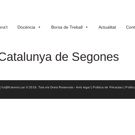
ra't
Docència
Borsa de Treball
Actualitat
Cont
 Catalunya de Segones
ct@fctennis.cat © 2016, Tots els Drets Reservats - Avís legal | Política de Privacitat | Políti