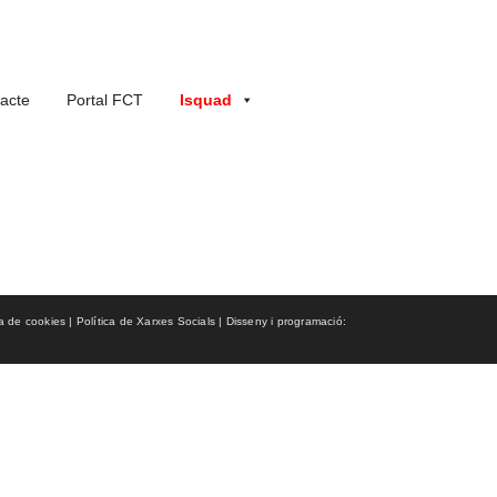
acte
Portal FCT
Isquad
ca de cookies | Política de Xarxes Socials | Disseny i programació: