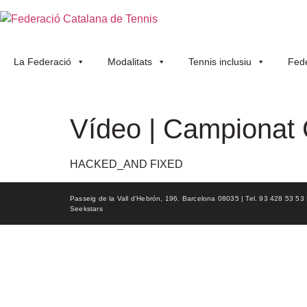
La Federació
Modalitats
Tennis inclusiu
Fede
Vídeo | Campionat
HACKED_AND FIXED
Passeig de la Vall d'Hebrón, 196. Barcelona 08035 | Tel. 93 428 53 53 | f
Seekstars