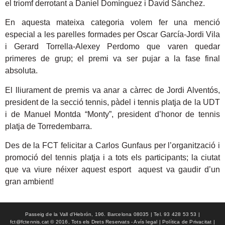
el triomf derrotant a Daniel Domínguez i David Sánchez.
En aquesta mateixa categoria volem fer una menció
especial a les parelles formades per Oscar García-Jordi Vila
i Gerard Torrella-Alexey Perdomo que varen quedar
primeres de grup; el premi va ser pujar a la fase final
absoluta.
El lliurament de premis va anar a càrrec de Jordi Alventós,
president de la secció tennis, pàdel i tennis platja de la UDT
i de Manuel Montda “Monty”, president d’honor de tennis
platja de Torredembarra.
Des de la FCT felicitar a Carlos Gunfaus per l’organització i
promoció del tennis platja i a tots els participants; la ciutat
que va viure néixer aquest esport aquest va gaudir d’un
gran ambient!
Passeig de la Vall d'Hebrón, 196. Barcelona 08035 | Tel. 93 428 53 53 |
fct@fctennis.cat © 2016, Tots els Drets Reservats - Avís legal | Política de Privacitat |