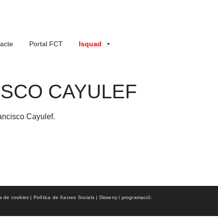
acte
Portal FCT
Isquad
ANCISCO CAYULEF
rancisco Cayulef.
ca de cookies | Política de Xarxes Socials | Disseny i programació: