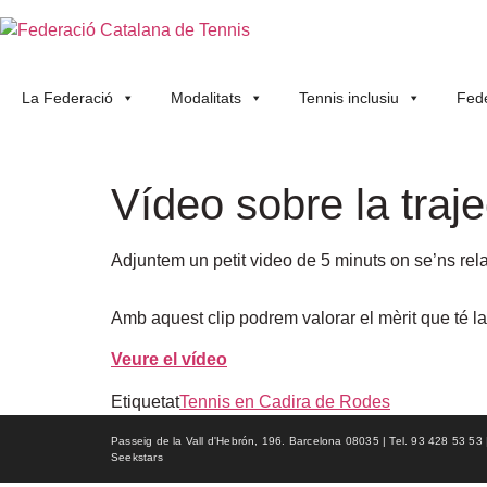
La Federació
Modalitats
Tennis inclusiu
Fede
Vídeo sobre la tr
Adjuntem un petit video de 5 minuts on se’ns rela
Amb aquest clip podrem valorar el mèrit que té la
Veure el vídeo
Etiquetat
Tennis en Cadira de Rodes
Passeig de la Vall d'Hebrón, 196. Barcelona 08035 | Tel. 93 428 53 53 | f
Seekstars