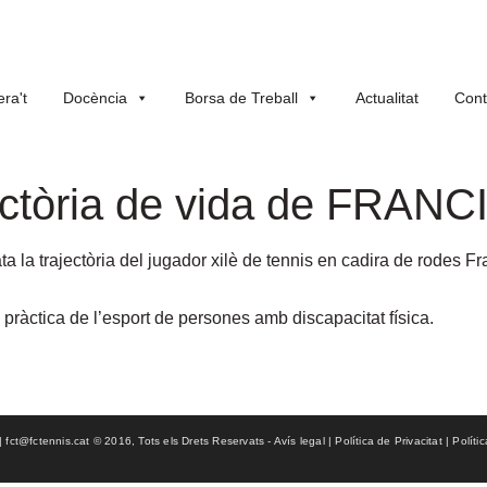
ra't
Docència
Borsa de Treball
Actualitat
Cont
ajectòria de vida de FR
ta la trajectòria del jugador xilè de tennis en cadira de rodes F
 pràctica de l’esport de persones amb discapacitat física.
ct@fctennis.cat © 2016, Tots els Drets Reservats - Avís legal | Política de Privacitat | Políti